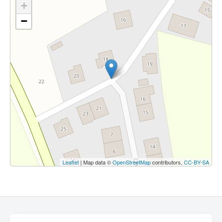
+
−
Leaflet
| Map data ©
OpenStreetMap
contributors,
CC-BY-SA