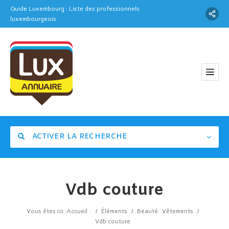
Guide Luxembourg : Liste des professionnels
luxembourgeois
ACTIVER LA RECHERCHE
Vdb couture
Catégorie
Vous êtes ici :
Accueil
/
Éléments
/
Beauté
Vêtements
/
Vdb couture