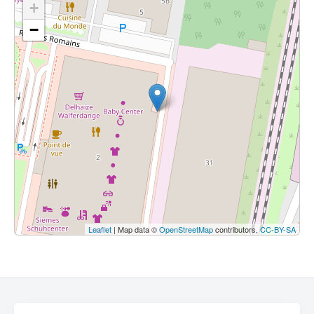
+
−
Leaflet
| Map data ©
OpenStreetMap
contributors,
CC-BY-SA