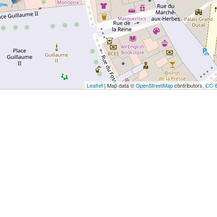
Leaflet
| Map data ©
OpenStreetMap
contributors,
CC-