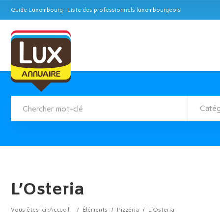
Guide Luxembourg : Liste des professionnels luxembourgeois
Catég
L’Osteria
Vous êtes ici :
Accueil
/
Éléments
/
Pizzéria
/
L’Osteria