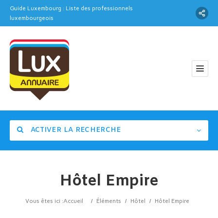
Guide Luxembourg : Liste des professionnels
luxembourgeois
ACTIVER LA RECHERCHE
Hôtel Empire
Catégorie
Vous êtes ici :
Accueil
/
Éléments
/
Hôtel
/
Hôtel Empire