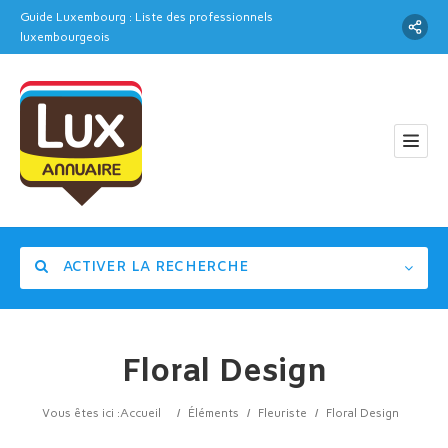
Guide Luxembourg : Liste des professionnels
luxembourgeois
ACTIVER LA RECHERCHE
Floral Design
Catégorie
Vous êtes ici :
Accueil
/
Éléments
/
Fleuriste
/
Floral Design