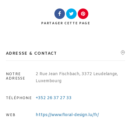
Lieu
PARTAGER
CETTE PAGE
ADRESSE & CONTACT
Rechercher
2 Rue Jean Fischbach, 3372 Leudelange,
NOTRE
ADRESSE
Luxembourg
+352 26 37 27 33
TÉLÉPHONE
https://www.floral-design.lu/fr/
WEB