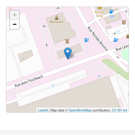
+
−
Leaflet
| Map data ©
OpenStreetMap
contributors,
CC-BY-SA