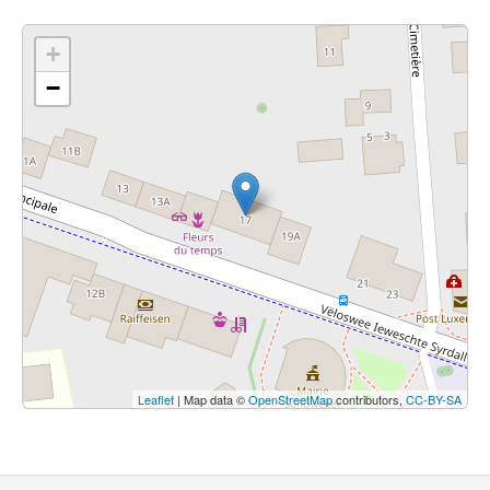
+
−
Leaflet
| Map data ©
OpenStreetMap
contributors,
CC-BY-SA