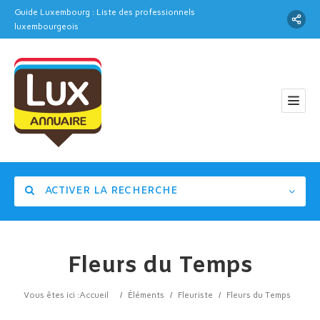
Guide Luxembourg : Liste des professionnels
luxembourgeois
ACTIVER LA RECHERCHE
Fleurs du Temps
Catégorie
Vous êtes ici :
Accueil
/
Éléments
/
Fleuriste
/
Fleurs du Temps