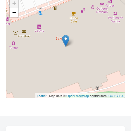
+
−
Leaflet
| Map data ©
OpenStreetMap
contributors,
CC-BY-SA