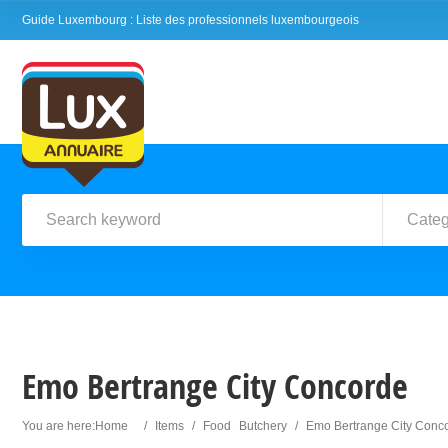
Guide Luxembourg : Liste des professionnels luxembourgeois
Categ
Emo Bertrange City Concorde
You are here:
Home
/
Items
/
Food
Butchery
/
Emo Bertrange City Conc